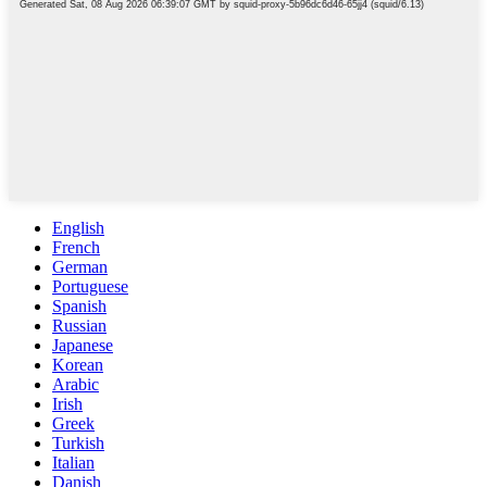
English
French
German
Portuguese
Spanish
Russian
Japanese
Korean
Arabic
Irish
Greek
Turkish
Italian
Danish