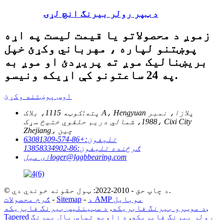
د ټپر رولر بیرنگ انچ لړۍ
زموږ د محصولاتو یا قیمت لیست په اړه
پوښتنو لپاره ، مهرباني وکړئ خپل
بریښنالیک موږ ته پریږدئ او موږ به
په 24 ساعتونو کې اړیکه ونیسو.
اوس پوښتنه وکړئ
پته:
کوټه 1115، بلاک A، Hengyuan پلازا، نمبر
1988، شمالي دریم حلقوي ختیځ سړک، Cixi City
Zhejiang، چین
تلیفون:
+86-574-63081309
ګرځنده تلیفون:
86-13858334902
loger@lggbbearing.com
ای میل
© د چاپ حق - 2010-2022: ټول حقونه خوندي دي.
د AMP موبایل
-
Sitemap
-
ګرم محصولات
,
د موټرو بیرنگ فابریکه
,
د سټینلیس بیرنگ فابریکه
Tapered رولر بیرنگ فابریکه
,
د زاویه تماس بال بیرنگ