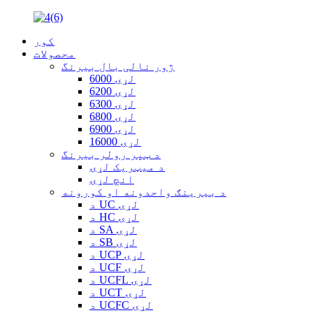
کور
محصولات
ژور نالی بال بیرنگ
6000 لړۍ
6200 لړۍ
6300 لړۍ
6800 لړۍ
6900 لړۍ
16000 لړۍ
د ټپر رولر بیرنگ
د میټریک لړۍ
انچ لړۍ
د بیرینګ واحدونه او کورونه
د UC لړۍ
د HC لړۍ
د SA لړۍ
د SB لړۍ
د UCP لړۍ
د UCF لړۍ
د UCFL لړۍ
د UCT لړۍ
د UCFC لړۍ