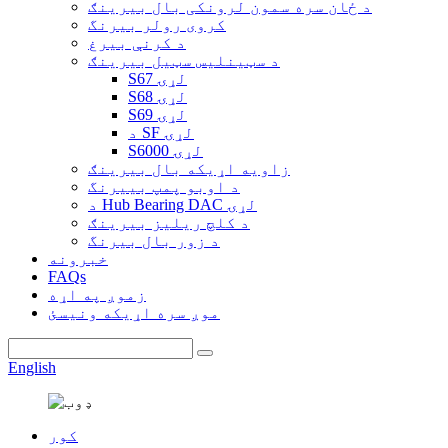
د ځان سره سمون لرونکی بال بیرینګ
کروی رولر بیرنگ
د کرنې بیرغ
د سټینلیس سټیل بیرینګ
S67 لړۍ
S68 لړۍ
S69 لړۍ
د SF لړۍ
S6000 لړۍ
زاویه اړیکه بال بیرینګ
د اوبو پمپ بییرنگ
د Hub Bearing DAC لړۍ
د کلچ ریلیز بیرینګ
د زور بال بیرنگ
خبرونه
FAQs
زموږ په اړه
موږ سره اړیکه ونیسئ
English
کور