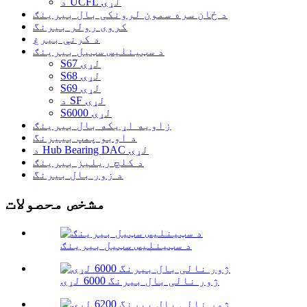
د UCFL لړۍ
د ځان سره سمون لرونکی بال بیرینګ
کروی رولر بیرنگ
د کرنې بیرغ
د سټینلیس سټیل بیرینګ
S67 لړۍ
S68 لړۍ
S69 لړۍ
د SF لړۍ
S6000 لړۍ
زاویه اړیکه بال بیرینګ
د اوبو پمپ بییرنگ
د Hub Bearing DAC لړۍ
د کلچ ریلیز بیرینګ
د زور بال بیرنگ
مشخص محصولات
د سټینلیس سټیل بیرینګ
ژور نالی بال بیرنگ 6000 لړۍ