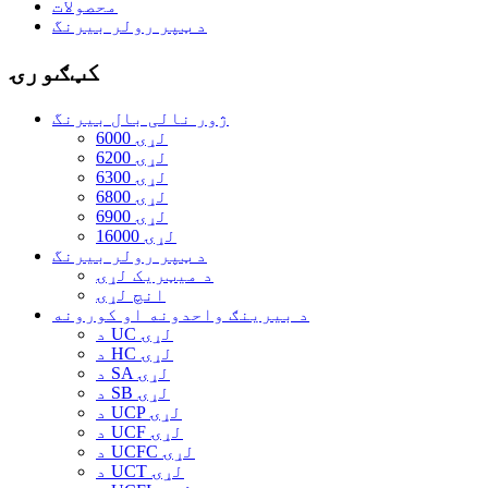
محصولات
د ټپر رولر بیرنگ
کټګورۍ
ژور نالی بال بیرنگ
6000 لړۍ
6200 لړۍ
6300 لړۍ
6800 لړۍ
6900 لړۍ
16000 لړۍ
د ټپر رولر بیرنگ
د میټریک لړۍ
انچ لړۍ
د بیرینګ واحدونه او کورونه
د UC لړۍ
د HC لړۍ
د SA لړۍ
د SB لړۍ
د UCP لړۍ
د UCF لړۍ
د UCFC لړۍ
د UCT لړۍ