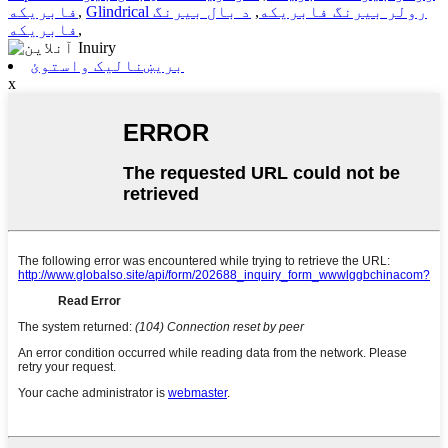
Glindrical رولر بیرنگ فابریکه
,
د بال بیرنگ
,
فابریکه
,
فابریکه
بریښنالیک واستوئ
x