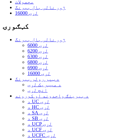
محصولات
ژور نالی بال بیرنگ
16000 لړۍ
کټګورۍ
ژور نالی بال بیرنگ
6000 لړۍ
6200 لړۍ
6300 لړۍ
6800 لړۍ
6900 لړۍ
16000 لړۍ
د ټپر رولر بیرنگ
د میټریک لړۍ
انچ لړۍ
د بیرینګ واحدونه او کورونه
د UC لړۍ
د HC لړۍ
د SA لړۍ
د SB لړۍ
د UCP لړۍ
د UCF لړۍ
د UCFC لړۍ