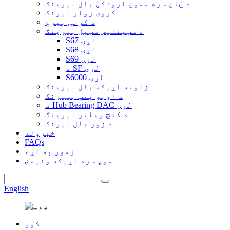
د ځان سره سمون لرونکی بال بیرینګ
کروی رولر بیرنگ
د کرنې بیرغ
د سټینلیس سټیل بیرینګ
S67 لړۍ
S68 لړۍ
S69 لړۍ
د SF لړۍ
S6000 لړۍ
زاویه اړیکه بال بیرینګ
د اوبو پمپ بییرنگ
د Hub Bearing DAC لړۍ
د کلچ ریلیز بیرینګ
د زور بال بیرنگ
خبرونه
FAQs
زموږ په اړه
موږ سره اړیکه ونیسئ
English
کور