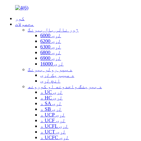
کور
محصولات
ژور نالی بال بیرنگ
6000 لړۍ
6200 لړۍ
6300 لړۍ
6800 لړۍ
6900 لړۍ
16000 لړۍ
د ټپر رولر بیرنگ
د میټریک لړۍ
انچ لړۍ
د بیرینګ واحدونه او کورونه
د UC لړۍ
د HC لړۍ
د SA لړۍ
د SB لړۍ
د UCP لړۍ
د UCF لړۍ
د UCFL لړۍ
د UCT لړۍ
د UCFC لړۍ