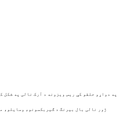
په دواړو حلقو کې ریس ویزونه د آرک نالی په شکل ک
ژور نالی بال بیرنگ د ګیربکسونو، وسایلو، م