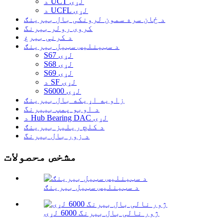
د UCT لړۍ
د UCFL لړۍ
د ځان سره سمون لرونکی بال بیرینګ
کروی رولر بیرنگ
د کرنې بیرغ
د سټینلیس سټیل بیرینګ
S67 لړۍ
S68 لړۍ
S69 لړۍ
د SF لړۍ
S6000 لړۍ
زاویه اړیکه بال بیرینګ
د اوبو پمپ بییرنگ
د Hub Bearing DAC لړۍ
د کلچ ریلیز بیرینګ
د زور بال بیرنگ
مشخص محصولات
د سټینلیس سټیل بیرینګ
ژور نالی بال بیرنگ 6000 لړۍ