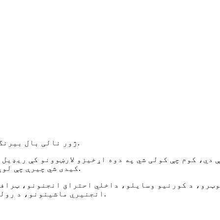
ژور نالی بال بیرنگ د پراخه غوښتنلیکونو سره خورا عام رولینګ بیرنگ دی.
ې دي، کوم چې کولی شي په دوه اړخیزو لارښوونو کې ریډیل
کیدی شي چیرې چې لوړ څرخیدونکي سرعت او ټیټ شور او ټیټ کمپن ته اړتیا وي.
وټرو، د کورنیو وسایلو، داخلي احتراق انجنونو، ټراف
انجنیري ماشینونو، د رولر سکیټینګ بوټانو، یو یو او نور لپاره کارول کیدی شي.