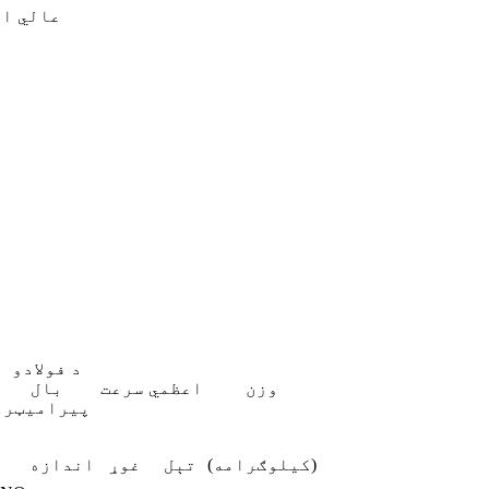
1. عالي
د فولادو
وزن
اعظمي سرعت
بال
پیرامیټر
(کیلوګرامه)
تېل
غوړ
اندازه