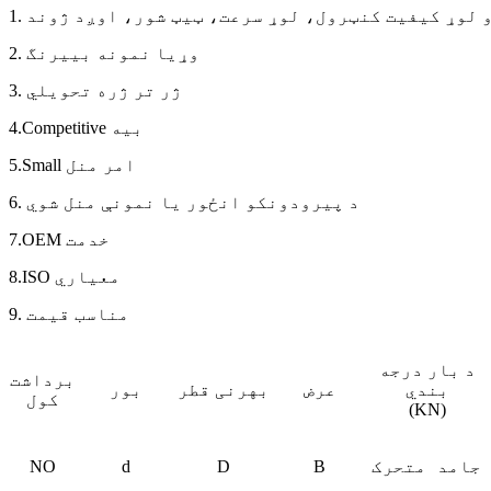
 او لوړ کیفیت کنټرول، لوړ سرعت، ټیټ شور، اوږد ژوند
2. وړیا نمونه بییرنگ
3. ژر تر ژره تحویلي
4.Competitive بيه
5.Small امر منل
6. د پیرودونکو انځور یا نمونې منل شوي
7.OEM خدمت
8.ISO معیاري
9. مناسب قیمت
د بار درجه
برداشت
بندي
عرض
بهرنی قطر
بور
کول
(KN)
جامد
متحرک
B
D
d
NO