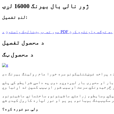
ژور نالی بال بیرنگ 16000 لړۍ
لنډ تفصیل:
د PDF په توګه ډاونلوډ کړئ
موږ ته بریښنالیک واستوئ
د محصول تفصیل
د محصول ټګ
 بار او محوری بار لیږدوي، دوی په داسې شرایطو کې پلي
يکي وسایطو، زراعتي ماشینونو، ساختماني ماشینونو،
ولې مو غوره کړه؟