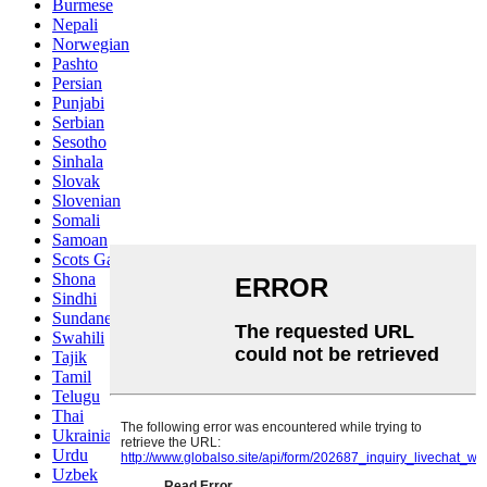
Burmese
Nepali
Norwegian
Pashto
Persian
Punjabi
Serbian
Sesotho
Sinhala
Slovak
Slovenian
Somali
Samoan
Scots Gaelic
Shona
Sindhi
Sundanese
Swahili
Tajik
Tamil
Telugu
Thai
Ukrainian
Urdu
Uzbek