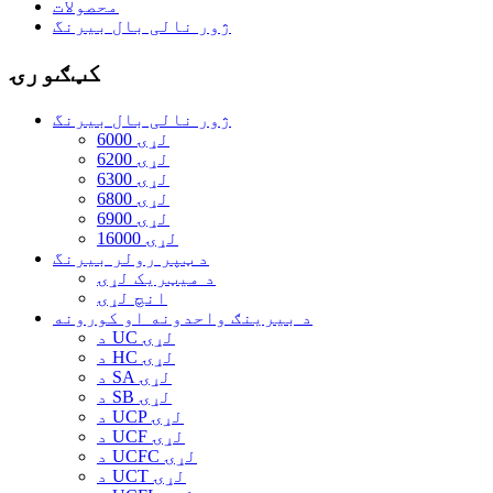
محصولات
ژور نالی بال بیرنگ
کټګورۍ
ژور نالی بال بیرنگ
6000 لړۍ
6200 لړۍ
6300 لړۍ
6800 لړۍ
6900 لړۍ
16000 لړۍ
د ټپر رولر بیرنگ
د میټریک لړۍ
انچ لړۍ
د بیرینګ واحدونه او کورونه
د UC لړۍ
د HC لړۍ
د SA لړۍ
د SB لړۍ
د UCP لړۍ
د UCF لړۍ
د UCFC لړۍ
د UCT لړۍ