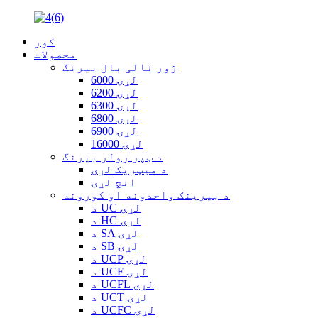
کور
محصولات
ژور نالی بال بیرنگ
6000 لړۍ
6200 لړۍ
6300 لړۍ
6800 لړۍ
6900 لړۍ
16000 لړۍ
د ټپر رولر بیرنگ
د میټریک لړۍ
انچ لړۍ
د بیرینګ واحدونه او کورونه
د UC لړۍ
د HC لړۍ
د SA لړۍ
د SB لړۍ
د UCP لړۍ
د UCF لړۍ
د UCFL لړۍ
د UCT لړۍ
د UCFC لړۍ