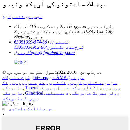
په 24 ساعتونو کې اړیکه ونیسو.
اوس پوښتنه وکړئ
پته:
کوټه 1115، بلاک A، Hengyuan پلازا، نمبر
1988، شمالي دریم حلقوي ختیځ سړک، Cixi City
Zhejiang، چین
تلیفون:
+86-574-63081309
ګرځنده تلیفون:
86-13858334902
loger@lggbbearing.com
ای میل
© د چاپ حق - 2010-2022: ټول حقونه خوندي دي.
د AMP موبایل
-
Sitemap
-
ګرم محصولات
د زاویه تماس بال بیرنگ فابریکه
,
د موټرو بیرنگ
Tapered رولر بیرنگ فابریکه
,
د بال بیرنگ
,
فابریکه
Glindrical رولر بیرنگ فابریکه
,
د سټینلیس
,
فابریکه
,
بیرنگ فابریکه
بریښنالیک واستوئ
x