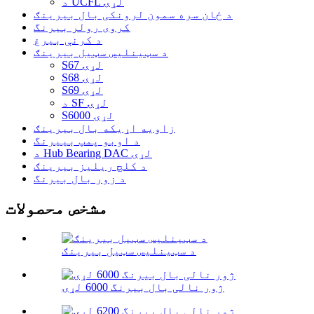
د UCFL لړۍ
د ځان سره سمون لرونکی بال بیرینګ
کروی رولر بیرنگ
د کرنې بیرغ
د سټینلیس سټیل بیرینګ
S67 لړۍ
S68 لړۍ
S69 لړۍ
د SF لړۍ
S6000 لړۍ
زاویه اړیکه بال بیرینګ
د اوبو پمپ بییرنگ
د Hub Bearing DAC لړۍ
د کلچ ریلیز بیرینګ
د زور بال بیرنگ
مشخص محصولات
د سټینلیس سټیل بیرینګ
ژور نالی بال بیرنگ 6000 لړۍ