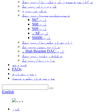
د ځان سره سمون لرونکی بال بیرینګ
کروی رولر بیرنگ
د کرنې بیرغ
د سټینلیس سټیل بیرینګ
S67 لړۍ
S68 لړۍ
S69 لړۍ
د SF لړۍ
S6000 لړۍ
زاویه اړیکه بال بیرینګ
د اوبو پمپ بییرنگ
د Hub Bearing DAC لړۍ
د کلچ ریلیز بیرینګ
د زور بال بیرنگ
خبرونه
FAQs
زموږ په اړه
موږ سره اړیکه ونیسئ
English
کور