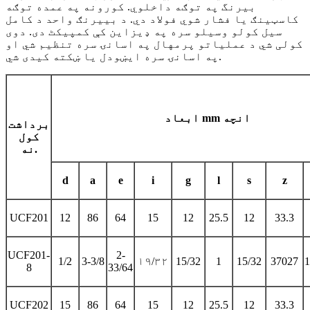
بیرنگ په توګه داخلوي. کورونه په عمده توګه
کاسټینګ یا فشار شوي فولاد دي. د بییرنګ واحد د کامل
سیل کولو وسیلو سره په ډیزاین کې کمپیکٹ دی. دوی
کولی شي د عملیاتو پرمهال په اسانۍ سره تنظیم شي او
په اسانۍ سره ایښودل یا ښکته کیدی شي.
ابعاد mm انچه
برداشت
کول
نه.
d
a
e
i
g
l
s
z
UCF201
12
86
64
15
12
25.5
12
33.3
UCF201-
2-
1/2
3-3/8
۱۹/۳۲
15/32
1
15/32
37027
1
8
33/64
UCF202
15
86
64
15
12
25.5
12
33.3