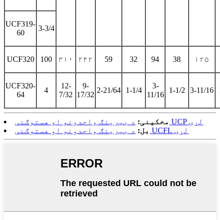
UCF319-
3-3/4
60
UCF320
100
۳۱۰
۲۴۲
59
32
94
38
۱۲۵
UCF320-
12-
9-
3-
4
2-21/64
1-1/4
1-1/2
3-11/16
64
7/32
17/32
11/16
د بیرینګ واحدونو او هستوګنې UCP لړۍ
مخکینی:
د بیرینګ واحدونو او هستوګنې UCFL لړۍ
بل: