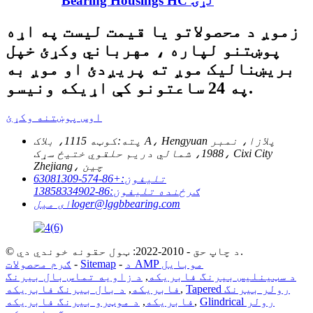
Bearing Housings HC لړۍ
زموږ د محصولاتو یا قیمت لیست په اړه
پوښتنو لپاره ، مهرباني وکړئ خپل
بریښنالیک موږ ته پریږدئ او موږ به
په 24 ساعتونو کې اړیکه ونیسو.
اوس پوښتنه وکړئ
پته:
کوټه 1115، بلاک A، Hengyuan پلازا، نمبر
1988، شمالي دریم حلقوي ختیځ سړک، Cixi City
Zhejiang، چین
تلیفون:
+86-574-63081309
ګرځنده تلیفون:
86-13858334902
loger@lggbbearing.com
ای میل
© د چاپ حق - 2010-2022: ټول حقونه خوندي دي.
د AMP موبایل
-
Sitemap
-
ګرم محصولات
د سټینلیس بیرنگ فابریکه
,
د زاویه تماس بال بیرنگ
Tapered رولر بیرنگ
,
فابریکه
,
د بال بیرنگ فابریکه
Glindrical رولر
,
فابریکه
,
د موټرو بیرنگ فابریکه