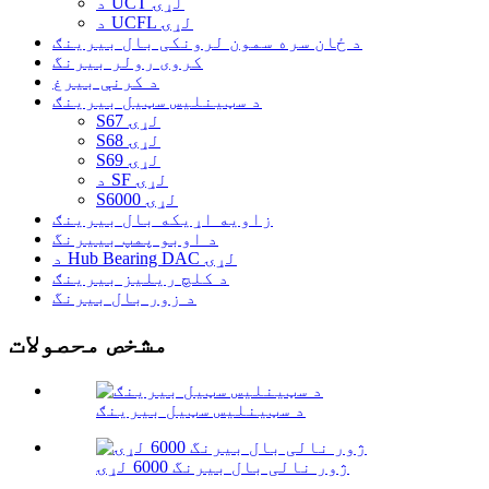
د UCT لړۍ
د UCFL لړۍ
د ځان سره سمون لرونکی بال بیرینګ
کروی رولر بیرنگ
د کرنې بیرغ
د سټینلیس سټیل بیرینګ
S67 لړۍ
S68 لړۍ
S69 لړۍ
د SF لړۍ
S6000 لړۍ
زاویه اړیکه بال بیرینګ
د اوبو پمپ بییرنگ
د Hub Bearing DAC لړۍ
د کلچ ریلیز بیرینګ
د زور بال بیرنگ
مشخص محصولات
د سټینلیس سټیل بیرینګ
ژور نالی بال بیرنگ 6000 لړۍ