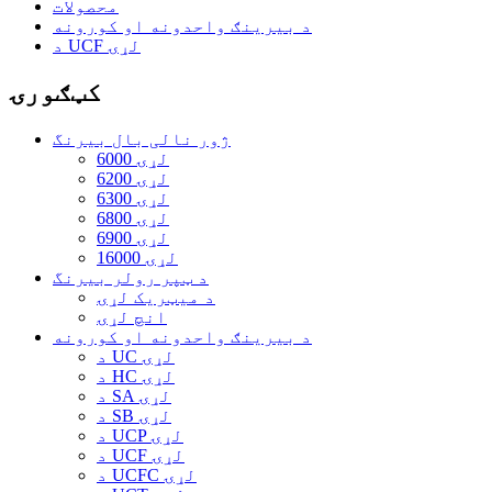
محصولات
د بیرینګ واحدونه او کورونه
د UCF لړۍ
کټګورۍ
ژور نالی بال بیرنگ
6000 لړۍ
6200 لړۍ
6300 لړۍ
6800 لړۍ
6900 لړۍ
16000 لړۍ
د ټپر رولر بیرنگ
د میټریک لړۍ
انچ لړۍ
د بیرینګ واحدونه او کورونه
د UC لړۍ
د HC لړۍ
د SA لړۍ
د SB لړۍ
د UCP لړۍ
د UCF لړۍ
د UCFC لړۍ