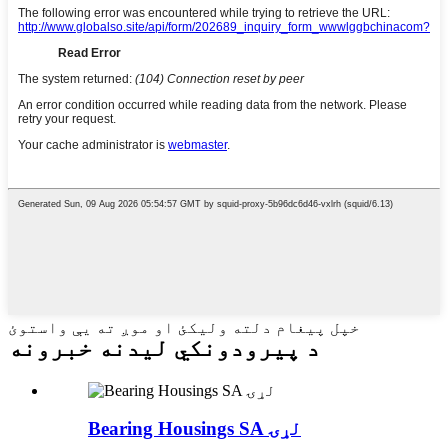
خپل پیغام دلته ولیکئ او موږ ته یې واستوئ
د پیرودونکي لیدنه خبرونه
Bearing Housings SA لړۍ