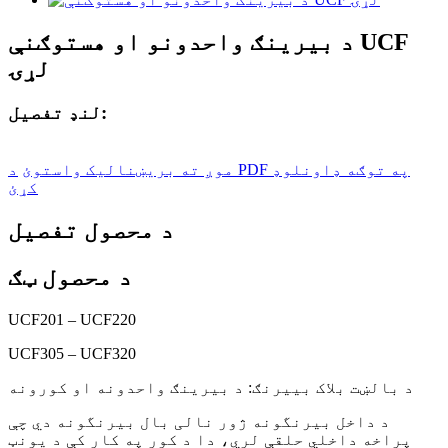
د بیرینګ واحدونو او هستوګنې UCF
لړۍ
لنډ تفصیل:
موږ ته بریښنالیک واستوئ
د PDF په توګه ډاونلوډ
کړئ
د محصول تفصیل
د محصول ټګ
UCF201 – UCF220
UCF305 – UCF320
د بالښت بلاک بییرنګ: د بیرینګ واحدونه او کورونه
د داخل بیرنگونه ژور نالی بال بیرنگونه دي چې
پراخه داخلي حلقې لري، دا د کور په کار کې د یونټ