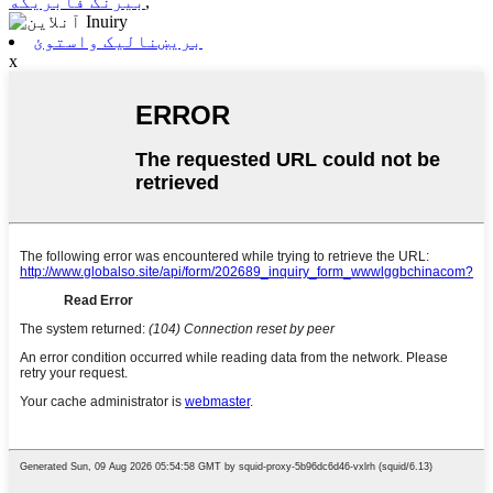
,
بیرنگ فابریکه
بریښنالیک واستوئ
x