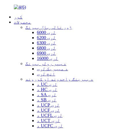
کور
محصولات
ژور نالی بال بیرنگ
6000 لړۍ
6200 لړۍ
6300 لړۍ
6800 لړۍ
6900 لړۍ
16000 لړۍ
د ټپر رولر بیرنگ
د میټریک لړۍ
انچ لړۍ
د بیرینګ واحدونه او کورونه
د UC لړۍ
د HC لړۍ
د SA لړۍ
د SB لړۍ
د UCP لړۍ
د UCF لړۍ
د UCFL لړۍ
د UCT لړۍ
د UCFC لړۍ