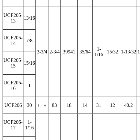
UCF205-
13/16
13
UCF205-
7/8
14
1-
3-3/4
2-3/4
39941
35/64
15/32
1-13/32
1
1/16
UCF205-
15/16
15
UCF205-
1
16
UCF206
30
۱۰۸
83
18
14
31
12
40.2
UCF206-
1-
17
1/16