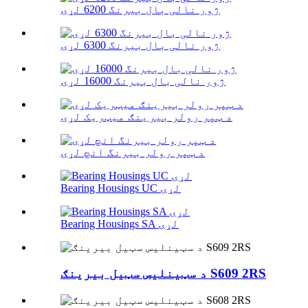
ژور نالی بال بیرنگ 6200 لړۍ
ژور نالی بال بیرنگ 6300 لړۍ
ژور نالی بال بیرنگ 16000 لړۍ
د ټپر رولر بیرینګ میټریک لړۍ
د ټپر رولر بیرنگ انچ لړۍ
Bearing Housings UC لړۍ
Bearing Housings SA لړۍ
د سټینلیس سټیل بیرینګ S609 2RS