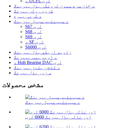
د UCFL لړۍ
د ځان سره سمون لرونکی بال بیرینګ
کروی رولر بیرنگ
د کرنې بیرغ
د سټینلیس سټیل بیرینګ
S67 لړۍ
S68 لړۍ
S69 لړۍ
د SF لړۍ
S6000 لړۍ
زاویه اړیکه بال بیرینګ
د اوبو پمپ بییرنگ
د Hub Bearing DAC لړۍ
د کلچ ریلیز بیرینګ
د زور بال بیرنگ
مشخص محصولات
د سټینلیس سټیل بیرینګ
ژور نالی بال بیرنگ 6000 لړۍ