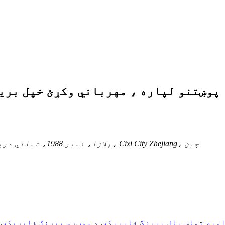
کوټه 1115، بلاک A، Hengyuan پلازا، نمبر 1988، شمالي دریم حلقوي ختیځ سړک، Cixi City Zhejiang، چین
اویه تماس بال بیرنگ فابریکه
,
د موټرو بیرنگ فابریکه
,