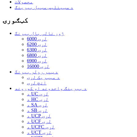
محصولات
د سټینلیس سټیل بیرینګ
کټګورۍ
ژور نالی بال بیرنگ
6000 لړۍ
6200 لړۍ
6300 لړۍ
6800 لړۍ
6900 لړۍ
16000 لړۍ
د ټپر رولر بیرنگ
د میټریک لړۍ
انچ لړۍ
د بیرینګ واحدونه او کورونه
د UC لړۍ
د HC لړۍ
د SA لړۍ
د SB لړۍ
د UCP لړۍ
د UCF لړۍ
د UCFC لړۍ
د UCT لړۍ