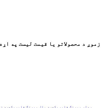
Tapered رولر بیرنگ فابریکه
,
د بال بیرنگ فابریکه
,
د ز