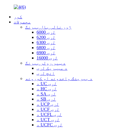
کور
محصولات
ژور نالی بال بیرنگ
6000 لړۍ
6200 لړۍ
6300 لړۍ
6800 لړۍ
6900 لړۍ
16000 لړۍ
د ټپر رولر بیرنگ
د میټریک لړۍ
انچ لړۍ
د بیرینګ واحدونه او کورونه
د UC لړۍ
د HC لړۍ
د SA لړۍ
د SB لړۍ
د UCP لړۍ
د UCF لړۍ
د UCFL لړۍ
د UCT لړۍ
د UCFC لړۍ