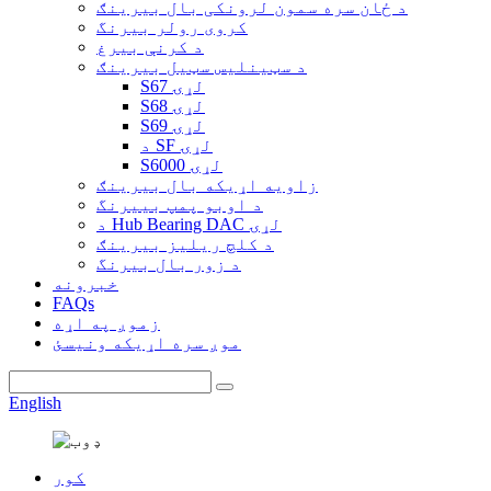
د ځان سره سمون لرونکی بال بیرینګ
کروی رولر بیرنگ
د کرنې بیرغ
د سټینلیس سټیل بیرینګ
S67 لړۍ
S68 لړۍ
S69 لړۍ
د SF لړۍ
S6000 لړۍ
زاویه اړیکه بال بیرینګ
د اوبو پمپ بییرنگ
د Hub Bearing DAC لړۍ
د کلچ ریلیز بیرینګ
د زور بال بیرنگ
خبرونه
FAQs
زموږ په اړه
موږ سره اړیکه ونیسئ
English
کور