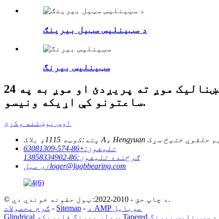
د سټینلیس سټیل بیرینګ
سټینلیس بیرنگ
زموږ د محصولاتو یا قیمت لیست په اړه پوښتنو لپاره ، مهرباني وکړئ خپل بریښنالیک موږ ته پریږدئ او موږ به په 24
ساعتونو کې اړیکه ونیسو.
اوس پوښتنه وکړئ
پته:
تلیفون:
+86-574-63081309
ګرځنده تلیفون:
86-13858334902
loger@lggbbearing.com
ای میل
© د چاپ حق - 2010-2022: ټول حقونه خوندي دي.
د AMP موبایل
-
Sitemap
-
ګرم محصولات
د سټینلیس بیرنگ
,
Glindrical رولر بیرنگ فابریکه