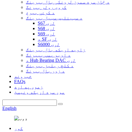
د ځان سره سمون لرونکی بال بیرینګ
کروی رولر بیرنگ
د کرنې بیرغ
د سټینلیس سټیل بیرینګ
S67 لړۍ
S68 لړۍ
S69 لړۍ
د SF لړۍ
S6000 لړۍ
زاویه اړیکه بال بیرینګ
د اوبو پمپ بییرنگ
د Hub Bearing DAC لړۍ
د کلچ ریلیز بیرینګ
د زور بال بیرنگ
خبرونه
FAQs
زموږ په اړه
موږ سره اړیکه ونیسئ
English
کور