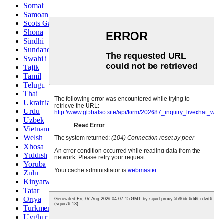
Somali
Samoan
Scots Gaelic
Shona
Sindhi
Sundanese
Swahili
Tajik
Tamil
Telugu
Thai
Ukrainian
Urdu
Uzbek
Vietnamese
Welsh
Xhosa
Yiddish
Yoruba
Zulu
Kinyarwanda
Tatar
Oriya
Turkmen
Uyghur