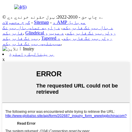
© د چاپ حق - 2010-2022: ټول حقونه خوندي دي.
د AMP موبایل
-
Sitemap
-
ګرم محصولات
د بال بیرنگ فابریکه
,
د زاویه تماس بال بیرنگ
Glindrical رولر بیرنگ فابریکه
,
د موټرو
,
فابریکه
Tapered رولر بیرنگ فابریکه
,
د
,
بیرنگ فابریکه
,
سټینلیس بیرنگ فابریکه
بریښنالیک واستوئ
x