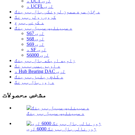
د UCT لړۍ
د UCFL لړۍ
د ځان سره سمون لرونکی بال بیرینګ
کروی رولر بیرنگ
د کرنې بیرغ
د سټینلیس سټیل بیرینګ
S67 لړۍ
S68 لړۍ
S69 لړۍ
د SF لړۍ
S6000 لړۍ
زاویه اړیکه بال بیرینګ
د اوبو پمپ بییرنگ
د Hub Bearing DAC لړۍ
د کلچ ریلیز بیرینګ
د زور بال بیرنگ
مشخص محصولات
د سټینلیس سټیل بیرینګ
ژور نالی بال بیرنگ 6000 لړۍ