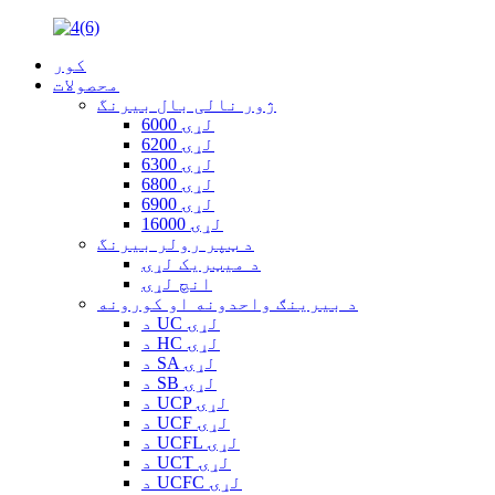
کور
محصولات
ژور نالی بال بیرنگ
6000 لړۍ
6200 لړۍ
6300 لړۍ
6800 لړۍ
6900 لړۍ
16000 لړۍ
د ټپر رولر بیرنگ
د میټریک لړۍ
انچ لړۍ
د بیرینګ واحدونه او کورونه
د UC لړۍ
د HC لړۍ
د SA لړۍ
د SB لړۍ
د UCP لړۍ
د UCF لړۍ
د UCFL لړۍ
د UCT لړۍ
د UCFC لړۍ