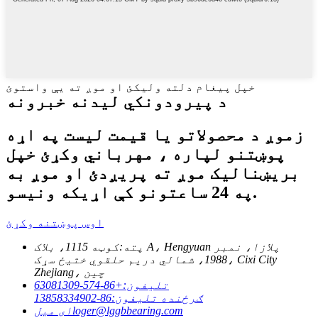
خپل پیغام دلته ولیکئ او موږ ته یې واستوئ
د پیرودونکي لیدنه خبرونه
زموږ د محصولاتو یا قیمت لیست په اړه
پوښتنو لپاره ، مهرباني وکړئ خپل
بریښنالیک موږ ته پریږدئ او موږ به
په 24 ساعتونو کې اړیکه ونیسو.
اوس پوښتنه وکړئ
پته:
کوټه 1115، بلاک A، Hengyuan پلازا، نمبر
1988، شمالي دریم حلقوي ختیځ سړک، Cixi City
Zhejiang، چین
تلیفون:
+86-574-63081309
ګرځنده تلیفون:
86-13858334902
loger@lggbbearing.com
ای میل