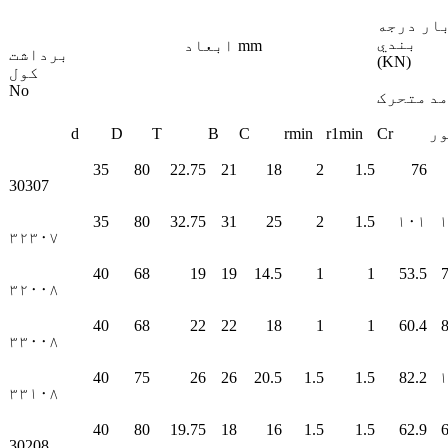
بار درجه
بندي
ابعاد mm
برداشت
(KN)
کول
No
د
متحرک
ر
Cr
r1min
rmin
C
B
T
D
d
35
80
22.75
21
18
2
1.5
76
30307
35
80
32.75
31
25
2
1.5
۱۰۱
۳۲۳۰۷
40
68
19
19
14.5
1
1
53.5
7
۳۲۰۰۸
40
68
22
22
18
1
1
60.4
8
۳۳۰۰۸
40
75
26
26
20.5
1.5
1.5
82.2
۳۳۱۰۸
40
80
19.75
18
16
1.5
1.5
62.9
6
30208