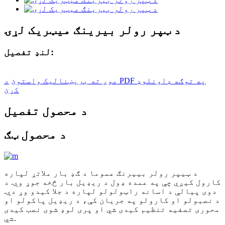
د ټپر رولر بیرینګ میټریک لړۍ
لنډ تفصیل:
موږ ته بریښنالیک واستوئ
د PDF په توګه ډاونلوډ
کړئ
د محصول تفصیل
د محصول ټګ
د ټیپر رولر بییرنګ عموما د ګډ بار ملاتړ لپاره
کارول کیږي چې په عمده ډول د ریډیل بار څخه جوړ وي. د
دوی پیالې د اسانه راټولولو لپاره د جلا کیدو وړ دي.
د نصبولو او کارولو په جریان کې، د ریډیل پاکولو او
محوری تصفیه تنظیم کیدی شي او پری لوډ شوی نصب کیدی
شي.