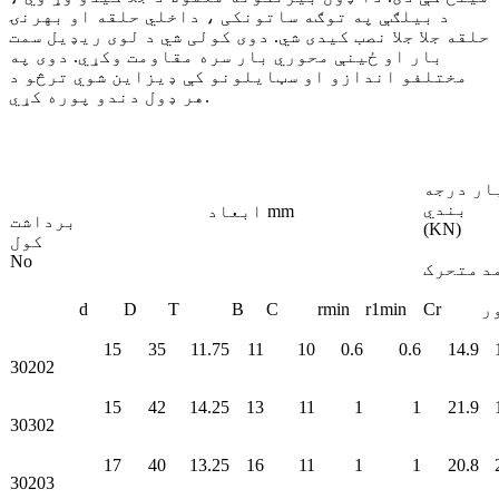
د بیلګې په توګه ساتونکی ، داخلي حلقه او بهرنۍ
حلقه جلا جلا نصب کیدی شي. دوی کولی شي د لوی ریډیل سمت
بار او ځینې محوري بار سره مقاومت وکړي. دوی په
مختلفو اندازو او سټایلونو کې ډیزاین شوي ترڅو د
هر ډول دندو پوره کړي.
ار درجه
بندي
ابعاد mm
برداشت
(KN)
کول
No
د
متحرک
ر
Cr
r1min
rmin
C
B
T
D
d
15
35
11.75
11
10
0.6
0.6
14.9
30202
15
42
14.25
13
11
1
1
21.9
30302
17
40
13.25
16
11
1
1
20.8
30203