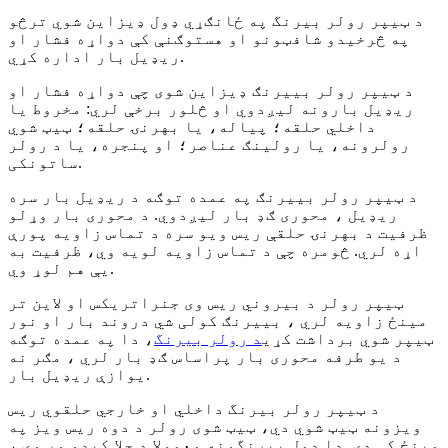
د ټیپر رولر بیرنگ په ځانګړي ډول ډیزاین شوي ترڅو
په څرخیدو شافټونو او هستوګنې کې دواړه فشار او
ریډیل بار اداره کړي.
د ټیپر رولر بییرنګ ډیزاین شوی چې دواړه فشار او
ریډیل بارونه لیږدوي او څلور برخې لري: مخروط یا
داخلي حلقه؛ پیاله، یا بهرنۍ حلقه؛ ټیټ شوي
رولرونه، یا رولینګ عناصر؛ او پنجره، یا د رولر
ساتونکی.
د ټیپر رولر بییرنګ په عمده توګه د ریډیل بار سره
ریډیل ، محوری ګډ بار لیږدوي. د محوری بار وړلو
ظرفیت د بهرنۍ حلقې ریس ویو سره د تماس زاویه پورې
اړه لري. څومره چې د تماس زاویه لویه وي، ظرفیت به
یې هم لوړ وي.
ټیپر رولر د بیروني ریس وی جنراتریکس او لاین تر
مینځ زاویه لري ، بییرنګ کولی شي دروند بار او نور
ټیپر شوي برداشت کړي
د رولر بیرنگ
، دا په عمده توګه
د یو طرفه محوری بار پراساس ګډ بار لري ، مګر نه
یوازې ریډیل بار.
د ټیپر رولر بیرنگ داخلي او خارجي حلقوي ریس
ویزونه ټیټ شوي دي، ټیټ شوی رولر د دوه ریس ویز په
مینځ کې دی. دا ډول بیرنگونه معمولا د جلا کیدو وړ وي ،