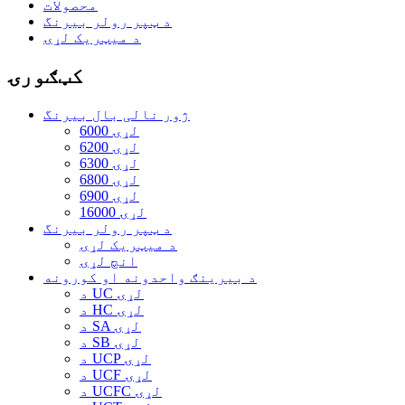
محصولات
د ټپر رولر بیرنگ
د میټریک لړۍ
کټګورۍ
ژور نالی بال بیرنگ
6000 لړۍ
6200 لړۍ
6300 لړۍ
6800 لړۍ
6900 لړۍ
16000 لړۍ
د ټپر رولر بیرنگ
د میټریک لړۍ
انچ لړۍ
د بیرینګ واحدونه او کورونه
د UC لړۍ
د HC لړۍ
د SA لړۍ
د SB لړۍ
د UCP لړۍ
د UCF لړۍ
د UCFC لړۍ